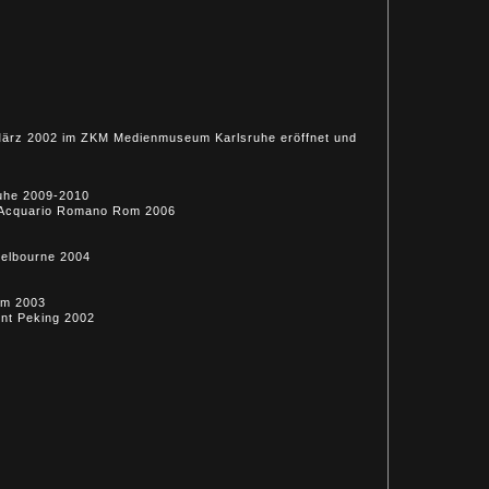
 März 2002 im ZKM Medienmuseum Karlsruhe eröffnet und
ruhe 2009-2010
eo Acquario Romano Rom 2006
Melbourne 2004
am 2003
ent Peking 2002
2