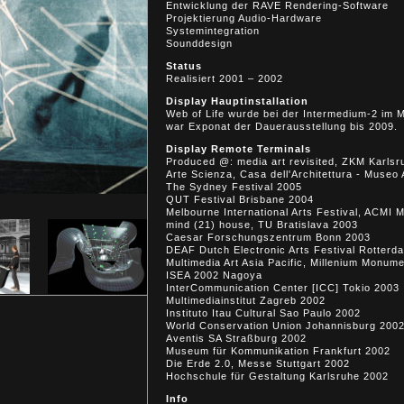
Entwicklung der RAVE Rendering-Software
Projektierung Audio-Hardware
Systemintegration
Sounddesign
Status
Realisiert 2001 – 2002
Display Hauptinstallation
Web of Life wurde bei der Intermedium-2 im
war Exponat der Dauerausstellung bis 2009.
Display Remote Terminals
Produced @: media art revisited, ZKM Karls
Arte Scienza, Casa dell'Architettura - Mus
The Sydney Festival 2005
QUT Festival Brisbane 2004
Melbourne International Arts Festival, ACMI 
mind (21) house, TU Bratislava 2003
Caesar Forschungszentrum Bonn 2003
DEAF Dutch Electronic Arts Festival Rotterd
Multimedia Art Asia Pacific, Millenium Monum
ISEA 2002 Nagoya
InterCommunication Center [ICC] Tokio 2003
Multimediainstitut Zagreb 2002
Instituto Itau Cultural Sao Paulo 2002
World Conservation Union Johannisburg 200
Aventis SA Straßburg 2002
Museum für Kommunikation Frankfurt 2002
Die Erde 2.0, Messe Stuttgart 2002
Hochschule für Gestaltung Karlsruhe 2002
Info