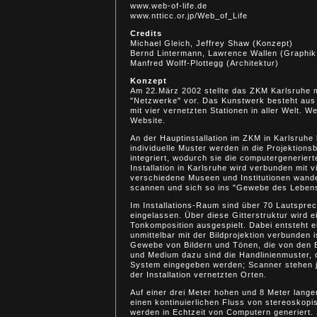
www.web-of-life.de
www.ntticc.or.jp/Web_of_Life
Credits
Michael Gleich, Jeffrey Shaw (Konzept)
Bernd Lintermann, Lawrence Wallen (Graphik
Manfred Wolff-Plottegg (Architektur)
Konzept
Am 22.März 2002 stellte das ZKM Karlsruhe m
"Netzwerke" vor. Das Kunstwerk besteht aus 
mit vier vernetzten Stationen in aller Welt. 
Website.
An der Hauptinstallation im ZKM in Karlsruhe
individuelle Muster werden in die Projektionsb
integriert, wodurch sie die computergeneriert
Installation in Karlsruhe wird verbunden mit v
verschiedene Museen und Institutionen wande
scannen und sich so ins "Gewebe des Lebens"
Im Installations-Raum sind über 70 Lautspre
eingelassen. Über diese Gitterstruktur wird 
Tonkomposition ausgespielt. Dabei entsteht 
unmittelbar mit der Bildprojektion verbunden 
Gewebe von Bildern und Tönen, die von den B
und Medium dazu sind die Handlinienmuster, 
System eingegeben werden; Scanner stehen je
der Installation vernetzten Orten.
Auf einer drei Meter hohen und 8 Meter lang
einen kontinuierlichen Fluss von stereoskop
werden in Echtzeit von Computern generiert. S