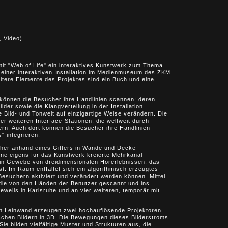
, Video)
it "Web of Life" ein interaktives Kunstwerk zum Thema
einer interaktiven Installation im Medienmuseum des ZKM
Weitere Elemente des Projektes sind ein Buch und eine
 können die Besucher ihre Handlinien scannen; deren
ilder sowie die Klangverteilung in der Installation
e Bild- und Tonwelt auf einzigartige Weise verändern. Die
ier weiteren Interface-Stationen, die weltweit durch
rn. Auch dort können die Besucher ihre Handlinien
 integrieren.
cher anhand eines Gitters in Wände und Decke
eine eigens für das Kunstwerk kreierte Mehrkanal-
ein Gewebe von dreidimensionalen Hörerlebnissen, das
ist. Im Raum entfaltet sich ein algorithmisch erzeugtes
esuchern aktiviert und verändert werden können. Mittel
die von den Händen der Benutzer gescannt und ins
weils in Karlsruhe und an vier weiteren, temporär mit
en Leinwand erzeugen zwei hochauflösende Projektoren
ischen Bildern in 3D. Die Bewegungen dieses Bilderstroms
ie bilden vielfältige Muster und Strukturen aus, die