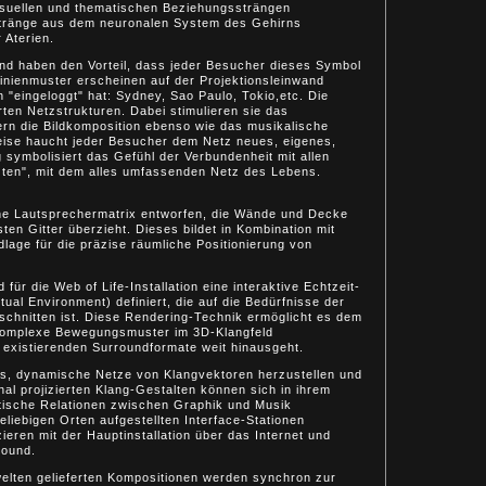
suellen und thematischen Beziehungssträngen
Stränge aus dem neuronalen System des Gehirns
 Aterien.
und haben den Vorteil, dass jeder Besucher dieses Symbol
 Linienmuster erscheinen auf der Projektionsleinwand
"eingeloggt" hat: Sydney, Sao Paulo, Tokio,etc. Die
rten Netzstrukturen. Dabei stimulieren sie das
ern die Bildkomposition ebenso wie das musikalische
Weise haucht jeder Besucher dem Netz neues, eigenes,
g symbolisiert das Gefühl der Verbundenheit mit allen
tzten", mit dem alles umfassenden Netz des Lebens.
ine Lautsprechermatrix entworfen, die Wände und Decke
ten Gitter überzieht. Dieses bildet in Kombination mit
e für die präzise räumliche Positionierung von
für die Web of Life-Installation eine interaktive Echtzeit-
l Environment) definiert, die auf die Bedürfnisse der
chnitten ist. Diese Rendering-Technik ermöglicht es dem
, komplexe Bewegungsmuster im 3D-Klangfeld
existierenden Surroundformate weit hinausgeht.
es, dynamische Netze von Klangvektoren herzustellen und
al projizierten Klang-Gestalten können sich in ihrem
tische Relationen zwischen Graphik und Musik
liebigen Orten aufgestellten Interface-Stationen
ieren mit der Hauptinstallation über das Internet und
Sound.
lten gelieferten Kompositionen werden synchron zur